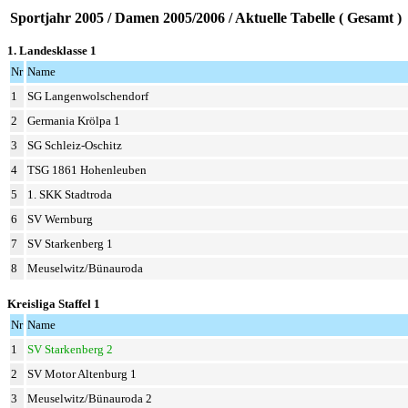
Sportjahr 2005 / Damen 2005/2006 / Aktuelle Tabelle ( Gesamt )
1. Landesklasse 1
Nr
Name
1
SG Langenwolschendorf
2
Germania Krölpa 1
3
SG Schleiz-Oschitz
4
TSG 1861 Hohenleuben
5
1. SKK Stadtroda
6
SV Wernburg
7
SV Starkenberg 1
8
Meuselwitz/Bünauroda
Kreisliga Staffel 1
Nr
Name
1
SV Starkenberg 2
2
SV Motor Altenburg 1
3
Meuselwitz/Bünauroda 2