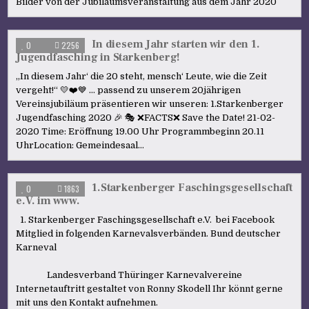
Bilder von der Jubiläumsveranstaltung aus dem Jahr 2020
In diesem Jahr starten wir den 1.
0
2256
Jugendfasching in Starkenberg!
„In diesem Jahr‘ die 20 steht, mensch‘ Leute, wie die Zeit
vergeht!“ 💛❤️💙 … passend zu unserem 20jährigen
Vereinsjubiläum präsentieren wir unseren: 1.Starkenberger
Jugendfasching 2020 🎉 🎭 ❌FACTS❌ Save the Date! 21-02-
2020 Time: Eröffnung 19.00 Uhr Programmbeginn 20.11
UhrLocation: Gemeindesaal…
1.Starkenberger Faschingsgesellschaft
0
1863
e.V. im www.
1. Starkenberger Faschingsgesellschaft e.V. bei Facebook
Mitglied in folgenden Karnevalsverbänden. Bund deutscher
Karneval
Landesverband Thüringer Karnevalvereine
Internetauftritt gestaltet von Ronny Skodell Ihr könnt gerne
mit uns den Kontakt aufnehmen.