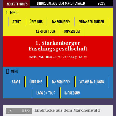
Skip
EINDRÜCKE AUS DEM MÄRCHENWALD
2025
NEUESTE INFO'S
to
MENU
content
START
ÜBER UNS
TANZGRUPPEN
VERANSTALTUNGEN
1.SFG ON TOUR
IMPRESSUM
1. Starkenberger
Faschingsgesellschaft
Gelb-Rot-Blau – Starkenberg Helau
MENU
START
ÜBER UNS
TANZGRUPPEN
VERANSTALTUNGEN
1.SFG ON TOUR
IMPRESSUM
Eindrücke aus dem Märchenwald
4
722