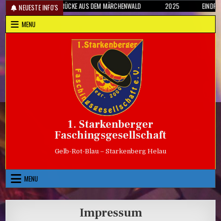
Skip
EINDRÜCKE AUS DEM MÄRCHENWALD
2025
EINDRÜ
NEUESTE INFO'S
to
MENU
content
1. Starkenberger
Faschingsgesellschaft
Gelb-Rot-Blau – Starkenberg Helau
MENU
Impressum