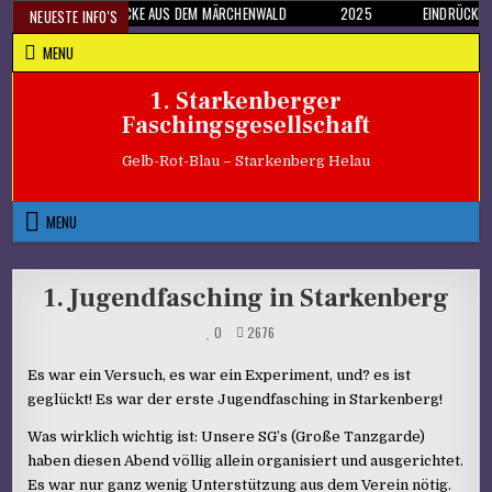
Skip
EINDRÜCKE AUS DEM MÄRCHENWALD
2025
EINDRÜCKE 
NEUESTE INFO'S
to
MENU
content
1. Starkenberger
Faschingsgesellschaft
Gelb-Rot-Blau – Starkenberg Helau
MENU
1. Jugendfasching in Starkenberg
0
2676
Es war ein Versuch, es war ein Experiment, und? es ist
geglückt! Es war der erste Jugendfasching in Starkenberg!
Was wirklich wichtig ist: Unsere SG’s (Große Tanzgarde)
haben diesen Abend völlig allein organisiert und ausgerichtet.
Es war nur ganz wenig Unterstützung aus dem Verein nötig.