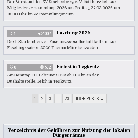
Der Vorstand des SV Starkenberg e. V. lädt herzlich zur
Mitgliederversammlung 2026 am Freitag, 27.03.2026 um
19:00 Uhr im Versammlungsraum…
Fasching 2026
1
1007
Die 1. Starkenberger Faschingsgesellschaft lädt ein zur
Faschingssaison 2026.Thema: Märchenzauber
Eisfest in Tegkwitz
0
552
Am Sonntag, 01. Februar 2026,ab 11 Uhr an der
Bushaltestelle/Teich in Tegkwitz.
SEITENNUMMERIERUNG
1
2
3
…
23
OLDER POSTS →
DER
BEITRÄGE
Verzeichnis der Gebühren zur Nutzung der lokalen
Bürgerräume