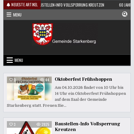
Skip
NEUESTE ARTIKEL
ÜHSHOPPEN
BAUSTELLEN-INFO VOLLSPERRUNG KREUTZEN
60 JAHRE K
to
MENU
content
MENU
Oktoberfest Frühshoppen
0
44
Am 04.10.2026 findet von 10 Uhr bis
14 Uhr ein Oktoberfest Frühshoppen
auf dem Saal der Gemeinde
Starkenberg statt. Freuen Sie…
Baustellen-Info Vollsperrung
3
2925
Kreutzen