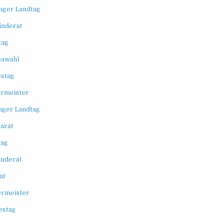
nger Landtag
inderat
tag
pawahl
stag
ermeister
nger Landtag
arat
tag
nderat
at
ermeister
estag