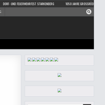
DORF- UND FEUERWEHRFEST STARKENBERG
1050 JAHRE GROSSRÖDA / 75 J
G