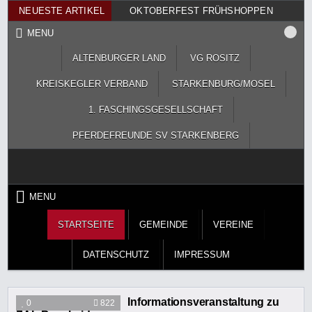
Skip
NEUESTE ARTIKEL
OKTOBERFEST FRÜHSHOPPEN
to
MENU
content
ALTENBURGER LAND
VG ROSITZ
KREISKEGLER VERBAND
STARKENBURG/MOSEL
1. FASCHINGSGESELLSCHAFT
PFERDEFREUNDE SV STARKENBERG
MENU
STARTSEITE
GEMEINDE
VEREINE
DATENSCHUTZ
IMPRESSUM
Informationsveranstaltung zu
0
822