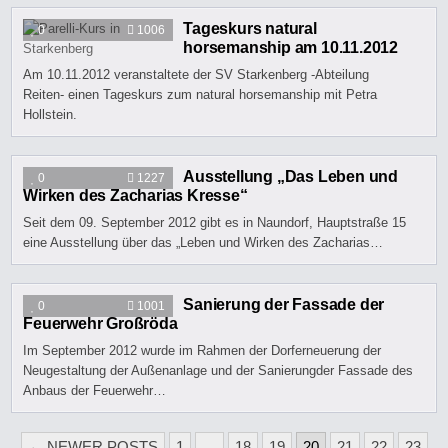
Tageskurs natural
0
1006
horsemanship am 10.11.2012
Am 10.11.2012 veranstaltete der SV Starkenberg -Abteilung
Reiten- einen Tageskurs zum natural horsemanship mit Petra
Hollstein.
Ausstellung „Das Leben und
0
1227
Wirken des Zacharias Kresse“
Seit dem 09. September 2012 gibt es in Naundorf, Hauptstraße 15
eine Ausstellung über das „Leben und Wirken des Zacharias…
Sanierung der Fassade der
0
1001
Feuerwehr Großröda
Im September 2012 wurde im Rahmen der Dorferneuerung der
Neugestaltung der Außenanlage und der Sanierungder Fassade des
Anbaus der Feuerwehr…
SEITENNUMMERIERUNG
← NEWER POSTS
1
…
18
19
20
21
22
23