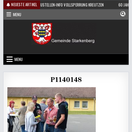
Skip
NEUESTE ARTIKEL
RÜHSHOPPEN
BAUSTELLEN-INFO VOLLSPERRUNG KREUTZEN
60 JAHRE 
to
MENU
content
MENU
P1140148