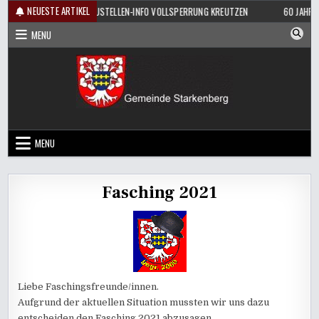
Skip
NEUESTE ARTIKEL
RÜHSHOPPEN
BAUSTELLEN-INFO VOLLSPERRUNG KREUTZEN
60 JAHRE 
to
MENU
content
MENU
Fasching 2021
Liebe Faschingsfreunde/innen.
Aufgrund der aktuellen Situation mussten wir uns dazu
entscheiden den Fasching 2021 abzusagen.