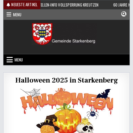
Skip
NEUESTE ARTIKEL
HOPPEN
BAUSTELLEN-INFO VOLLSPERRUNG KREUTZEN
60 JAHRE KEGE
to
MENU
content
MENU
Halloween 2025 in Starkenberg