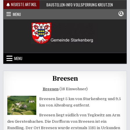
Skip
NEUESTE ARTIKEL
FEST FRÜHSHOPPEN
BAUSTELLEN-INFO VOLLSPERRUNG KREUTZEN
60 
to
MENU
content
MENU
Breesen
Breesen
(18 Einwohner)
Breesen liegt 5 km von Starkenberg und 9,5
km von Altenburg entfernt.
Breesen liegt südlich von Tegkwitz am Arm
des Gerstenbaches. Die Dorfform von Breesen ist ein
Rundling. Der Ort Breesen wurde erstmals 1181 in Urkunden