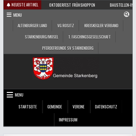
Skip
NEUESTE ARTIKEL
OKTOBERFEST FRÜHSHOPPEN
BAUSTELLEN-IN
to
MENU
content
ALTENBURGER LAND
VG ROSITZ
KREISKEGLER VERBAND
STARKENBURG/MOSEL
1. FASCHINGSGESELLSCHAFT
PFERDEFREUNDE SV STARKENBERG
MENU
STARTSEITE
GEMEINDE
VEREINE
DATENSCHUTZ
IMPRESSUM