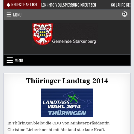
Skip
NEUESTE ARTIKEL
OPPEN
BAUSTELLEN-INFO VOLLSPERRUNG KREUTZEN
60 JAHRE KEGEL
to
MENU
content
MENU
Thüringer Landtag 2014
In Thüringen bleibt die CDU von Ministerpräsidentin
Christine Lieberknecht mit Abstand stärkste Kraft.