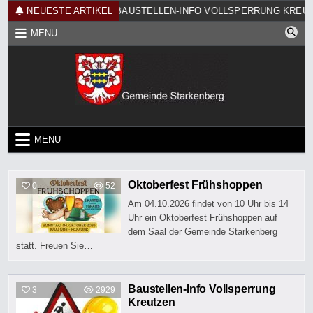
Skip
FRÜHSHOPPEN
NEUESTE ARTIKEL
BAUSTELLEN-INFO VOLLSPERRUNG KREUTZE
to
MENU
content
MENU
Oktoberfest Frühshoppen
0
52
Am 04.10.2026 findet von 10 Uhr bis 14
Uhr ein Oktoberfest Frühshoppen auf
dem Saal der Gemeinde Starkenberg
statt. Freuen Sie…
Baustellen-Info Vollsperrung
3
2929
Kreutzen