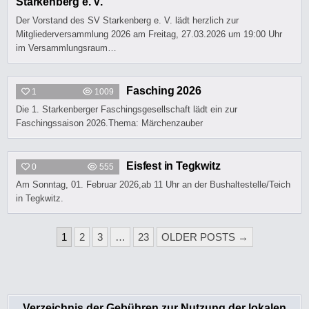
Starkenberg e. V.
Der Vorstand des SV Starkenberg e. V. lädt herzlich zur
Mitgliederversammlung 2026 am Freitag, 27.03.2026 um 19:00 Uhr
im Versammlungsraum…
Fasching 2026
1
1009
Die 1. Starkenberger Faschingsgesellschaft lädt ein zur
Faschingssaison 2026.Thema: Märchenzauber
Eisfest in Tegkwitz
0
555
Am Sonntag, 01. Februar 2026,ab 11 Uhr an der Bushaltestelle/Teich
in Tegkwitz.
SEITENNUMMERIERUNG
1
2
3
…
23
OLDER POSTS →
DER
BEITRÄGE
Verzeichnis der Gebühren zur Nutzung der lokalen